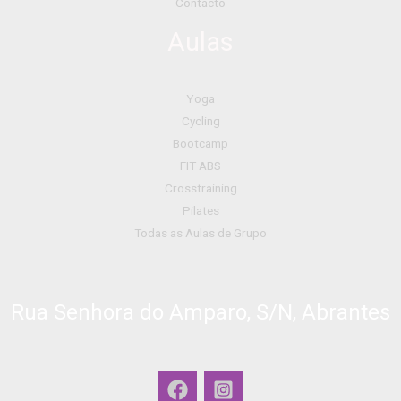
Contacto
Aulas
Yoga
Cycling
Bootcamp
FIT ABS
Crosstraining
Pilates
Todas as Aulas de Grupo
Rua Senhora do Amparo, S/N, Abrantes