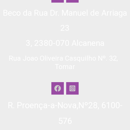
Beco da Rua Dr. Manuel de Arriaga
23
3, 2380-070 Alcanena
Rua Joao Oliveira Casquilho Nº. 32,
Tomar
R. Proença-a-Nova,Nº28, 6100-
576